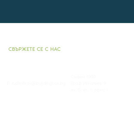
СВЪРЖЕТЕ СЕ С НАС
T: +359882 343 271
София 1000
E:
n.dimitrov@buildingbox.bg
Граф Игнатиев 9
вх. Б, ет. 1, офис 1