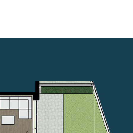
+359882 343 271
БЛОГ