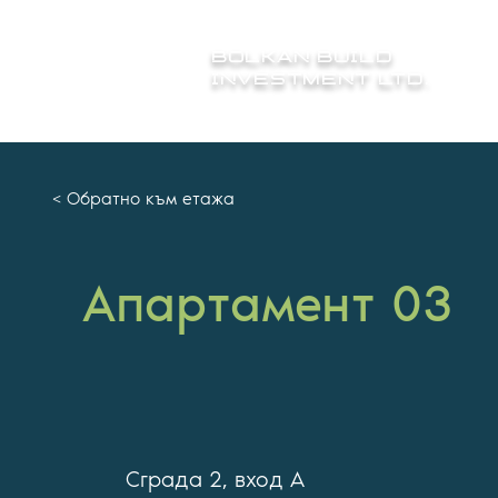
BOLKAN BUILD
INVESTMENT LTD.
< Обратно към етажа
Апартамент 03
Сграда 2, вход А