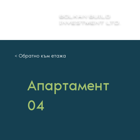
BOLKAN BUILD
INVESTMENT LTD.
< Обратно към етажа
Aпартамент
04