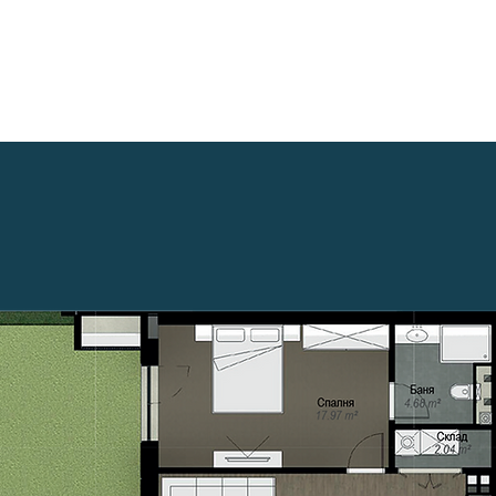
+359882 343 271
БЛОГ