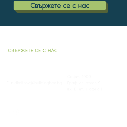
Cвържете се с нас
СВЪРЖЕТЕ СЕ С НАС
T: +359882 343 271
София 1000
E:
n.dimitrov@buildingbox.bg
Граф Игнатиев 9
вх. Б, ет. 1, офис 1