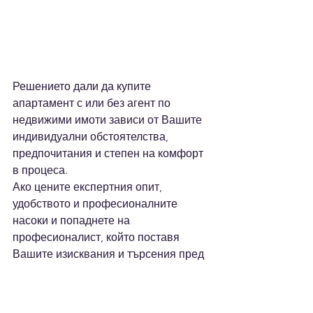
Решението дали да купите 
апартамент с или без агент по 
недвижими имоти зависи от Вашите 
индивидуални обстоятелства, 
предпочитания и степен на комфорт 
в процеса.
Ако цените експертния опит, 
удобството и професионалните 
насоки и попаднете на 
професионалист, който поставя 
Вашите изисквания и търсения пред 
това просто да Ви продаде имот, 
работата с агент може да ви донесе 
значителни ползи и спокойствие. Ако 