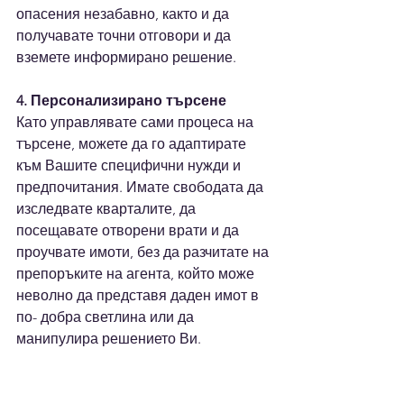
опасения незабавно, както и да 
получавате точни отговори и да 
вземете информирано решение.
4. Персонализирано търсене
Като управлявате сами процеса на 
търсене, можете да го адаптирате 
към Вашите специфични нужди и 
предпочитания. Имате свободата да 
изследвате кварталите, да 
посещавате отворени врати и да 
проучвате имоти, без да разчитате на 
препоръките на агента, който може 
неволно да представя даден имот в 
по- добра светлина или да 
манипулира решението Ви.