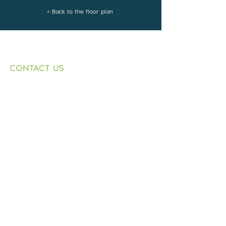
< Back to the floor plan
CONTACT US
+359882 343 271
T:
1000 Sofia
E:
9 Graf Ignatiev
n.dimitrov@buildingbox.
Str.,
bg
entr. B, fl. 1, office 1
© 2021 by BOLKAN BUILD INVESTMENT
LTD.