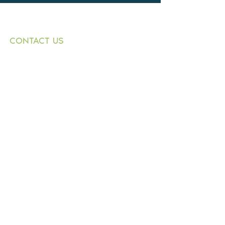
CONTACT US
+359882 343 271
T:
1000 Sofia
E:
9 Graf Ignatiev
n.dimitrov@buildingbox.
Str.,
bg
entr. B, fl. 1, office 1
© 2021 by BOLKAN BUILD INVESTMENT
LTD.
Design by