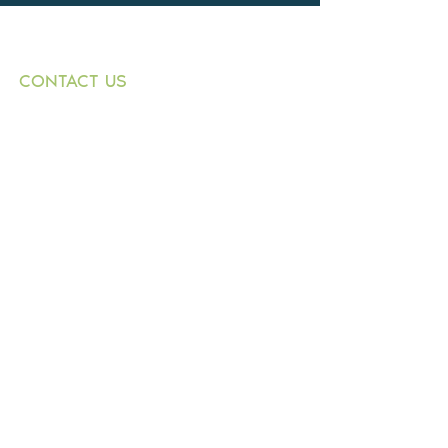
CONTACT US
+359882 343 271
T:
1000 Sofia
E:
9 Graf Ignatiev
n.dimitrov@buildingbox.
Str.,
bg
entr. B, fl. 1, office 1
© 2021 by BOLKAN BUILD INVESTMENT
LTD.
Design by