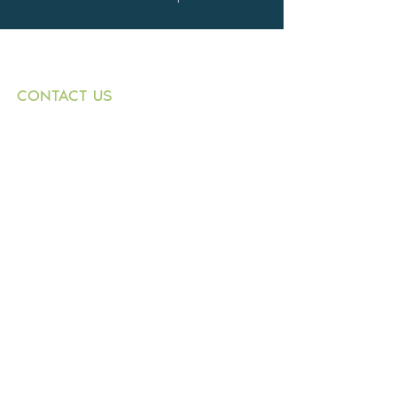
CONTACT US
+359882 343 271
T:
1000 Sofia
E:
9 Graf Ignatiev
n.dimitrov@buildingbox.
Str.,
bg
entr. B, fl. 1, office 1
© 2021 by BOLKAN BUILD INVESTMENT
LTD.