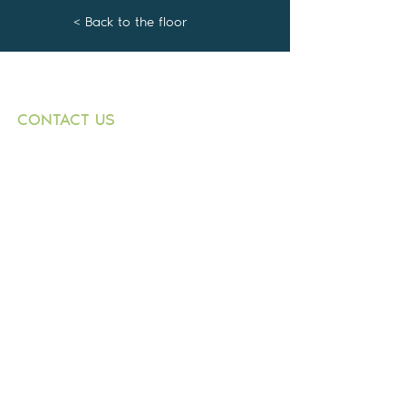
< Back to the floor
CONTACT US
+359882 343 271
T:
1000 Sofia
E:
9 Graf Ignatiev
n.dimitrov@buildingbox.
Str.,
bg
entr. B, fl. 1, office 1
© 2021 by BOLKAN BUILD INVESTMENT
LTD.