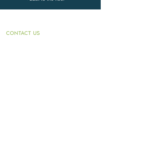
CONTACT US
+359882 343 271
T:
1000 Sofia
E:
9 Graf Ignatiev
n.dimitrov@buildingbox.
Str.,
bg
entr. B, fl. 1, office 1
© 2021 by BOLKAN BUILD INVESTMENT
LTD.