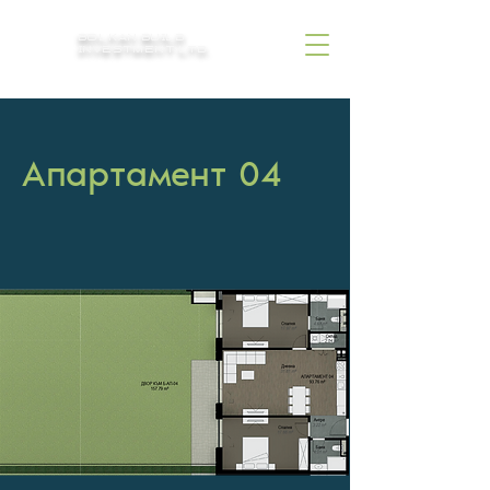
BOLKAN BUILD
INVESTMENT LTD.
Aпартамент 04