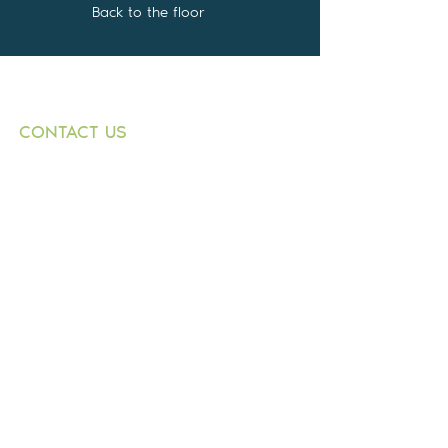
Back to the floor
CONTACT US
+359882 343 271
T:
1000 Sofia
E:
9 Graf Ignatiev
n.dimitrov@buildingbox.
Str.,
bg
entr. B, fl. 1, office 1
© 2021 by BOLKAN BUILD INVESTMENT
LTD.