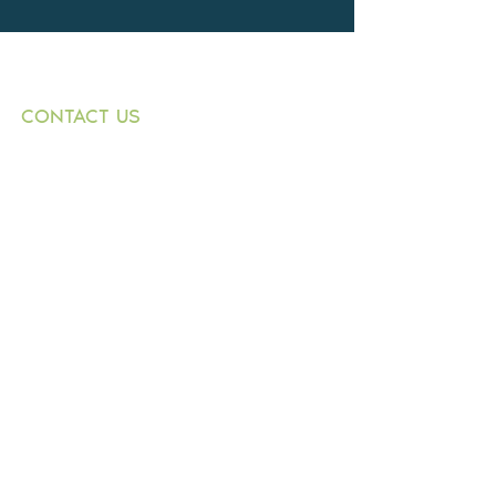
CONTACT US
+359882 343 271
T:
1000 Sofia
E:
9 Graf Ignatiev
n.dimitrov@buildingbox.
Str.,
bg
entr. B, fl. 1, office 1
© 2021 by BOLKAN BUILD INVESTMENT
LTD.