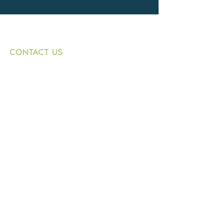
CONTACT US
+359882 343 271
T:
1000 Sofia
E:
9 Graf Ignatiev
n.dimitrov@buildingbox.
Str.,
bg
entr. B, fl. 1, office 1
© 2021 by BOLKAN BUILD INVESTMENT
LTD.