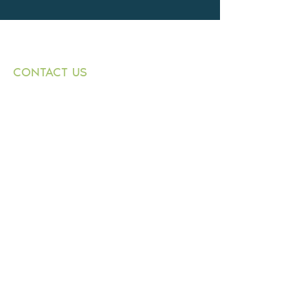
CONTACT US
+359882 343 271
T:
1000 Sofia
E:
9 Graf Ignatiev
n.dimitrov@buildingbox.
Str.,
bg
entr. B, fl. 1, office 1
© 2021 by BOLKAN BUILD INVESTMENT
LTD.